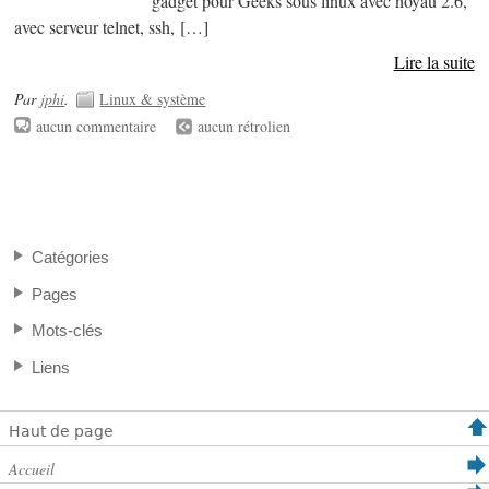
gadget pour Geeks sous linux avec noyau 2.6,
avec serveur telnet, ssh, […]
Lire la suite
Par
jphi
.
Linux & système
aucun commentaire
aucun rétrolien
Catégories
Pages
Mots-clés
Liens
Haut de page
Accueil