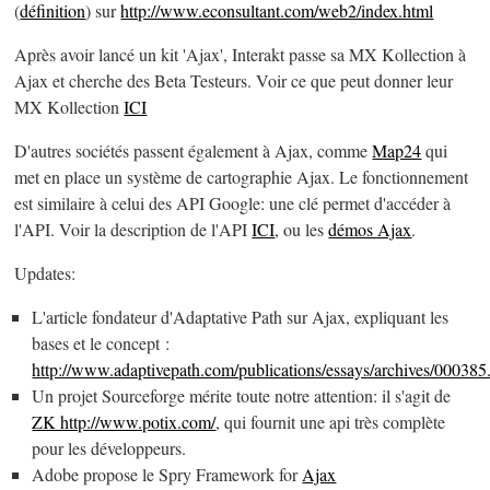
(
définition
) sur
http://www.econsultant.com/web2/index.html
Après avoir lancé un kit 'Ajax', Interakt passe sa MX Kollection à
Ajax et cherche des Beta Testeurs. Voir ce que peut donner leur
MX Kollection
ICI
D'autres sociétés passent également à Ajax, comme
Map24
qui
met en place un système de cartographie Ajax. Le fonctionnement
est similaire à celui des API Google: une clé permet d'accéder à
l'API. Voir la description de l'API
ICI
, ou les
démos Ajax
.
Updates:
L'article fondateur d'Adaptative Path sur Ajax, expliquant les
bases et le concept :
http://www.adaptivepath.com/publications/essays/archives/000385
Un projet Sourceforge mérite toute notre attention: il s'agit de
ZK http://www.potix.com/
, qui fournit une api très complète
pour les développeurs.
Adobe propose le Spry Framework for
Ajax