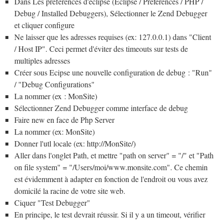
Dans Les préférences d'éclipse (Eclipse / Preferences / PHP /
Debug / Installed Debuggers), Sélectionner le Zend Debugger
et cliquer configure
Ne laisser que les adresses requises (ex: 127.0.0.1) dans "Client
/ Host IP". Ceci permet d'éviter des timeouts sur tests de
multiples adresses
Créer sous Ecipse une nouvelle configuration de debug : "Run"
/ "Debug Configurations"
La nommer (ex : MonSite)
Sélectionner Zend Debugger comme interface de debug
Faire new en face de Php Server
La nommer (ex: MonSite)
Donner l'utl locale (ex: http://MonSite/)
Aller dans l'onglet Path, et mettre "path on server" = "/" et "Path
on file system" = "/Users/moi/www.monsite.com". Ce chemin
est évidemment à adapter en fonction de l'endroit ou vous avez
domicilé la racine de votre site web.
Ciquer "Test Debugger"
En principe, le test devrait réussir. Si il y a un timeout, vérifier