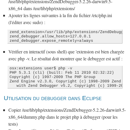
/usr/lib/php/extensions/ZendDebugger-5.2.26-darwin9.5-
x86_64 dans /usr/lib/php/extensions/
Ajouter les lignes suivantes à la fin du fichier /etc/php.ini
(l'éditer avec sudo) :
zend_extension=/usr/lib/php/extensions/ZendDebugger-
zend_debugger.allow_hosts=127.0.0.1

zend_debugger.expose_remotely=always
Vérifier en interactif (sous shell) que 'extension est bien chargée
avec php -v. Le résultat doit montrer que le debugger est actif :
osx:extensions user$ php -v

PHP 5.3.1 (cli) (built: Feb 11 2010 02:32:22) 

Copyright (c) 1997-2009 The PHP Group

Zend Engine v2.3.0, Copyright (c) 1998-2009 Zend Tec
   with Zend Debugger v5.2, Copyright (c) 1999-2009
Utilisation du debugger dans Eclipse
Copier /usr/lib/php/extensions/ZendDebugger-5.2.26-darwin9.5-
x86_64/dummy.php dans le projet php à debugger (pour les
tests)