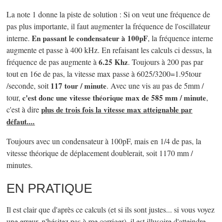
La note 1 donne la piste de solution : Si on veut une fréquence de
pas plus importante, il faut augmenter la fréquence de l'oscillateur
interne.
En passant le condensateur à 100pF
, la fréquence interne
augmente et passe à 400 kHz. En refaisant les calculs ci dessus, la
fréquence de pas augmente à
6.25 Khz
. Toujours à 200 pas par
tout en 16e de pas, la vitesse max passe à 6025/3200=1.95tour
/seconde, soit
117 tour / minute
. Avec une vis au pas de 5mm /
tour,
c'est donc une vitesse théorique max de 585 mm / minute
,
c'est à dire
plus de trois fois la vitesse max atteignable par
défaut....
Toujours avec un condensateur à 100pF, mais en 1/4 de pas, la
vitesse théorique de déplacement doublerait, soit 1170 mm /
minutes.
EN PRATIQUE
Il est clair que d'après ce calculs (et si ils sont justes... si vous voyez
une erreur, n'hésitez pas à me corriger), il est illusoire d'atteindre