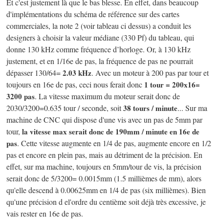
Et c'est justement là que le bas blesse. En effet, dans beaucoup
d'implémentations du schéma de référence sur des cartes
commerciales, la note 2 (voir tableau ci dessus) a conduit les
designers à choisir la valeur médiane (330 Pf) du tableau, qui
donne 130 kHz comme fréquence d’horloge. Or, à 130 kHz
justement, et en 1/16e de pas, la fréquence de pas ne pourrait
dépasser 130/64=
2.03 kHz
. Avec un moteur à 200 pas par tour et
toujours en 16e de pas, ceci nous ferait donc
1 tour = 200x16=
3200 pas
. La vitesse maximum du moteur serait donc de
2030/3200=0.635 tour / seconde, soit
38 tours / minute
... Sur ma
machine de CNC qui dispose d'une vis avec un pas de 5mm par
tour,
la vitesse max serait donc de 190mm / minute en 16e de
pas
. Cette vitesse augmente en 1/4 de pas, augmente encore en 1/2
pas et encore en plein pas, mais au détriment de la précision. En
effet, sur ma machine, toujours en 5mm/tour de vis, la précision
serait donc de 5/3200= 0.0015mm (1.5 millièmes de mm), alors
qu'elle descend à 0.00625mm en 1/4 de pas (six millièmes). Bien
qu'une précision d el'ordre du centième soit déjà très excessive, je
vais rester en 16e de pas.